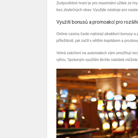
Zodpovědné hraní je pro maximální užitek ze hr
bez zbytečných obav. Využijte nástroje pro nastave
Využití bonusů a promoakcí pro rozšíře
Online casina často nabízejí atraktivní bonusy a
příležitostí, jak začít s větším kapitálem a prozk
Volná zatočení na automatech vám umožňují sezn
výhru. Správným využitím těchto nabídek můžete p