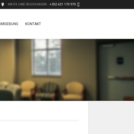
INFOS UND BUCHUNGEN :
+352 621 170 970
 UMGEBUNG
KONTAKT