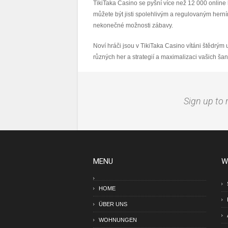
TikiTaka Casino se pyšní více než 12 000 online
můžete být jisti spolehlivým a regulovaným herním
nekonečné možnosti zábavy.
Noví hráči jsou v TikiTaka Casino vítáni štědrým
různých her a strategií a maximalizaci vašich šanc
Sign up to 
MENU
W
HOME
ÜBER UNS
WOHNUNGEN