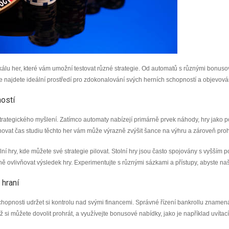
álu her, které vám umožní testovat různé strategie. Od automatů s různými bonusov
zde najdete ideální prostředí pro zdokonalování svých herních schopností a objevová
ností
trategického myšlení. Zatímco automaty nabízejí primárně prvek náhody, hry jako po
ěnovat čas studiu těchto her vám může výrazně zvýšit šance na výhru a zároveň proh
í hry, kde můžete své strategie pilovat. Stolní hry jsou často spojovány s vyšším p
tivně ovlivňovat výsledek hry. Experimentujte s různými sázkami a přístupy, abyste na
 hraní
chopnosti udržet si kontrolu nad svými financemi. Správné řízení bankrollu znamená 
 si můžete dovolit prohrát, a využívejte bonusové nabídky, jako je například uvítací