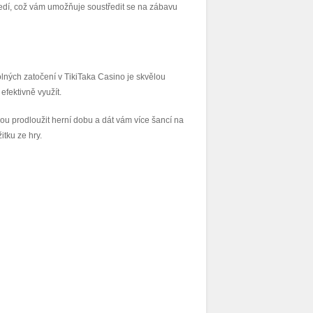
edí, což vám umožňuje soustředit se na zábavu
olných zatočení v TikiTaka Casino je skvělou
efektivně využít.
u prodloužit herní dobu a dát vám více šancí na
itku ze hry.