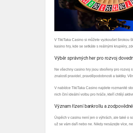
V TikiTaka Casino si můžete vyzkoušet širokou šk
kasino hry, kde se setkáte s reálnými krupiéry, 
Výběr správných her pro rozvoj doved
Ne všechny casino hry jsou stvořeny pro rozvoj s
znalostí pravidel, pravděpodobnosti a taktiky. V
V nabídce TikiTaka Casino najdete rozmanité stoln
nich činí ideální volbu pro hráče, kteří chtějí ak
Význam řízení bankrollu a zodpovědné
Úspěch v casinu není jen o výhrách, ale také o s
už se vám daří nebo ne. Nikdy nesázejte více, než