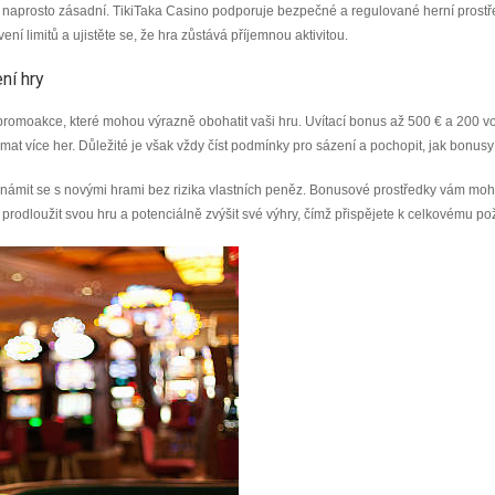
y naprosto zásadní. TikiTaka Casino podporuje bezpečné a regulované herní prostř
ní limitů a ujistěte se, že hra zůstává příjemnou aktivitou.
ní hry
 promoakce, které mohou výrazně obohatit vaši hru. Uvítací bonus až 500 € a 200 v
oumat více her. Důležité je však vždy číst podmínky pro sázení a pochopit, jak bonusy 
ámit se s novými hrami bez rizika vlastních peněz. Bonusové prostředky vám moho
rodloužit svou hru a potenciálně zvýšit své výhry, čímž přispějete k celkovému pož